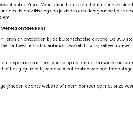
sschool de Kreek. Voor je kind betekent dit dat er een vloeien
s om de ontwikkeling van je kind in een doorgaande lijn te vo
dient.
e wereld ontdekken!
pelen, leren en ontdekken bij de buitenschoolse opvang. De BSO s
er ontdekt je kind talenten, ontwikkelt hij of zij zelfvertrouwen 
ker ontspannen met een boekje op de bank of huiswerk maken. Of 
creatief bezig zijn met bijvoorbeeld het maken van een fotocoll
mogelijkheden op onze website of neem contact op met onze vest