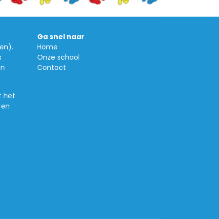
Ga snel naar
en).
Home
s
Onze school
in
Contact
t het
 en